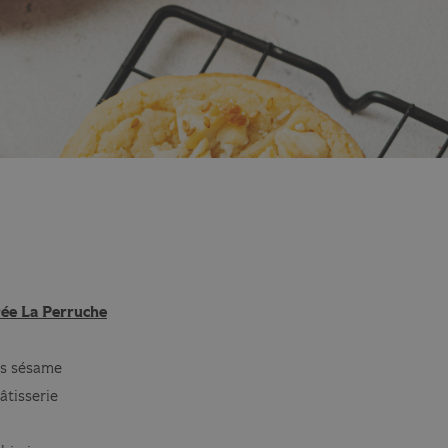
ée La Perruche
es sésame
âtisserie