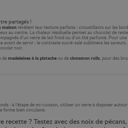
être partagés !
s maison
révèlent leur texture parfaite : croustillants sur les bor
eux au centre. La chaleur résiduelle permet au chocolat de rest
ompagnés d’un verre de lait froid ou d’un thé parfumé. Pour une
te avant de servir : le contraste sucré-salé sublimera les saveur
ocolat noir.
e de
madeleines à la pistache
ou de
cinnamon rolls
, pour des br
onds : à l’étape de mi-cuisson, utiliser un verre à disposer auto
 forme bien circulaire.
e recette ? Testez avec des noix de pécan