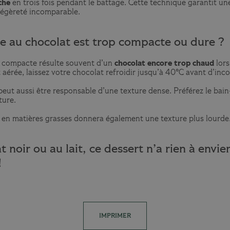
che
en trois fois pendant le battage. Cette technique garantit un
légèreté incomparable.
 au chocolat est trop compacte ou dure ?
 compacte résulte souvent d’un
chocolat encore trop chaud
lor
 aérée, laissez votre chocolat refroidir jusqu’à 40°C avant d’inco
eut aussi être responsable d’une texture dense. Préférez le bai
ture.
 en matières grasses donnera également une texture plus lourde
t noir ou au lait, ce dessert n’a rien à envie
!
IMPRIMER