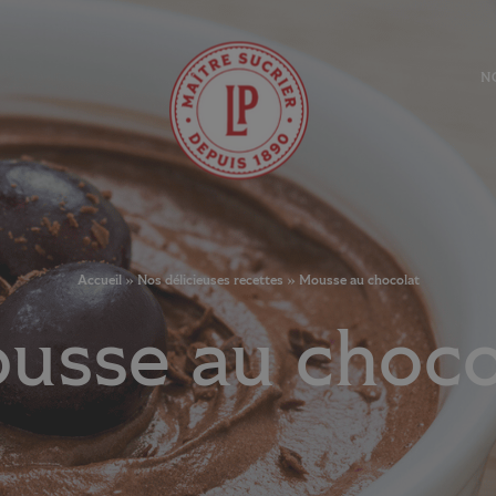
N
Accueil
»
Nos délicieuses recettes
»
Mousse au chocolat
usse au choco