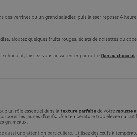
s des verrines ou un grand saladier, puis laisser reposer 4 heur
ise, ajoutez quelques fruits rouges, éclats de noisettes ou cop
de chocolat, laissez-vous aussi tenter par notre
flan au chocolat
ue un rôle essentiel dans la
texture parfaite
de votre
mousse a
ncorporer les jaunes d’œufs. Une température trop élevée cuirait 
des grumeaux.
 aussi une attention particulière. Utilisez des œufs à températ