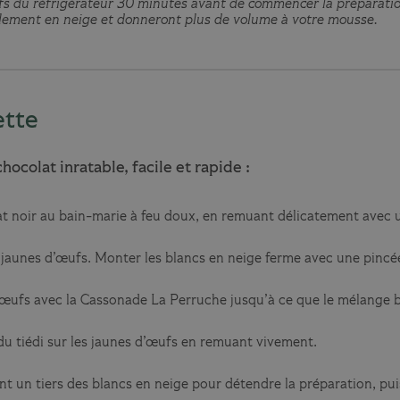
ufs du réfrigérateur 30 minutes avant de commencer la préparat
lement en neige et donneront plus de volume à votre mousse.
ette
ocolat inratable, facile et rapide :
at noir au bain-marie à feu doux, en remuant délicatement avec u
 jaunes d’œufs. Monter les blancs en neige ferme avec une pincée
’œufs avec la Cassonade La Perruche jusqu’à ce que le mélange b
du tiédi sur les jaunes d’œufs en remuant vivement.
t un tiers des blancs en neige pour détendre la préparation, puis