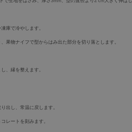
トで生地をはさみ、厚さ3mm、型の直径より2 cm大きく伸ば
。
冷凍庫で冷やします。
き、果物ナイフで型からはみ出た部分を切り落とします。
。
まし、縁を整えます。
取り出し、常温に戻します。
ョコレートを刻みます。